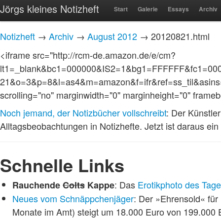
Jörgs kleines Notizheft
Start
Galerie
Essays
Archiv
Notizheft
→
Archiv
→
August 2012
→ 20120821.html
<iframe src="http://rcm-de.amazon.de/e/cm?
lt1=_blank&bc1=000000&IS2=1&bg1=FFFFFF&fc1=000
21&o=3&p=8&l=as4&m=amazon&f=ifr&ref=ss_til&asins=3
scrolling="no" marginwidth="0" marginheight="0" frame
Noch jemand, der Notizbücher vollschreibt
: Der Künstle
Alltagsbeobachtungen in Notizhefte. Jetzt ist daraus ei
Schnelle Links
: Das
Erotikphoto des Tag
Rauchende
Colts
Kappe
Neues vom Schnäppchenjäger
: Der »Ehrensold« für
Monate im Amt) steigt um 18.000 Euro von 199.000 