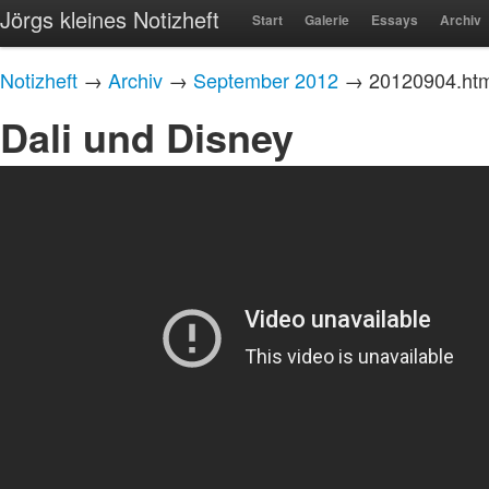
Jörgs kleines Notizheft
Start
Galerie
Essays
Archiv
Notizheft
→
Archiv
→
September 2012
→ 20120904.htm
Dali und Disney