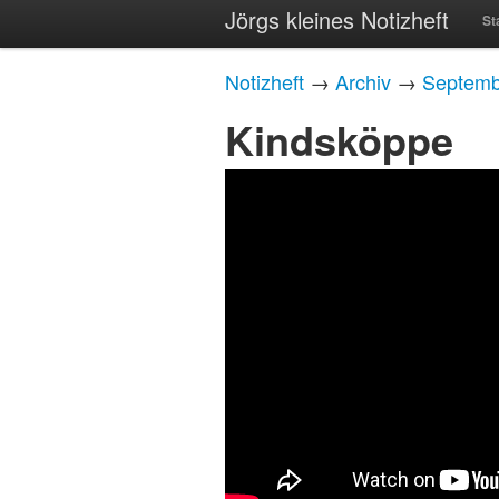
Jörgs kleines Notizheft
St
Notizheft
→
Archiv
→
Septemb
Kindsköppe