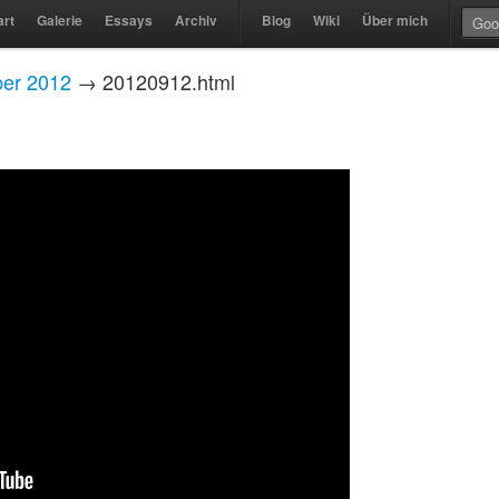
art
Galerie
Essays
Archiv
Blog
Wiki
Über mich
er 2012
→ 20120912.html