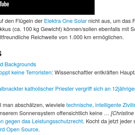
uf den Flügeln der
Elektra One Solar
nicht aus, um das 
Akkus (ca. 100 kg Gewicht) können/sollen ebenfalls mit
tfreundliche Reichweite von 1.000 km ermöglichen.
s
nd Backgrounds
ppt keine Terroristen
: Wissenschaftler entkräften Haupt
lbnackter katholischer Priester vergriff sich an 12jähri
l man abschätzen, wieviele
technische, intelligente Zivil
n unserem Sonnensystem offensichtlich keine …
[Christine
tion gegen das Leistungsschutzrecht
. Kocht da jetzt jede
rd Open Source
.